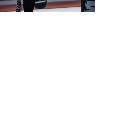
@
nina_
.phto
COURS ENFANTS
JEUDI : 18h30 à 20h00
SAMEDI : 10H30 à 12H00
(salle des arts martiaux)
cours baby boxing
MERCREDI : 18h30 à 19h30
(salle des arts martiaux)